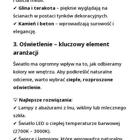
i obicia mebli.
✔
Glina i terakota
– pięknie wyglądają na
ścianach w postaci tynków dekoracyjnych.
✔
Kamień i beton
– wprowadzają surowość i
elegancję.
3. Oświetlenie – kluczowy element
aranżacji
Światło ma ogromny wpływ na to, jak odbieramy
kolory we wnętrzu. Aby podkreślić naturalne
odcienie, warto wybrać
ciepłe, rozproszone
oświetlenie
.
💡
Najlepsze rozwiązania:
✔ Lampy z abażurami z lnu, wikliny lub mlecznego
szkła.
✔ Światło LED o ciepłej temperaturze barwowej
(2700K – 3000K).
✔ Świece i lampiony, które wprowadzą naturalny,