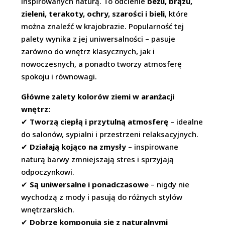
inspirowanych naturą. To odcienie
beżu, brązu,
zieleni, terakoty, ochry, szarości i bieli
, które
można znaleźć w krajobrazie. Popularność tej
palety wynika z jej uniwersalności – pasuje
zarówno do wnętrz klasycznych, jak i
nowoczesnych, a ponadto tworzy atmosferę
spokoju i równowagi.
Główne zalety kolorów ziemi w aranżacji
wnętrz:
✔
Tworzą ciepłą i przytulną atmosferę
– idealne
do salonów, sypialni i przestrzeni relaksacyjnych.
✔
Działają kojąco na zmysły
– inspirowane
naturą barwy zmniejszają stres i sprzyjają
odpoczynkowi.
✔
Są uniwersalne i ponadczasowe
– nigdy nie
wychodzą z mody i pasują do różnych stylów
wnętrzarskich.
✔
Dobrze komponują się z naturalnymi