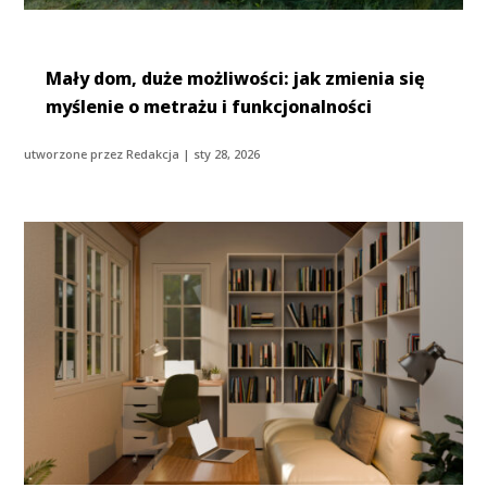
Mały dom, duże możliwości: jak zmienia się
myślenie o metrażu i funkcjonalności
utworzone przez
Redakcja
|
sty 28, 2026