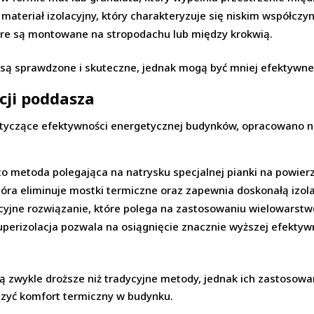
 materiał izolacyjny, który charakteryzuje się niskim współcz
óre są montowane na stropodachu lub między krokwią.
są sprawdzone i skuteczne, jednak mogą być mniej efektywne n
cji poddasza
yczące efektywności energetycznej budynków, opracowano no
 to metoda polegająca na natrysku specjalnej pianki na powie
tóra eliminuje mostki termiczne oraz zapewnia doskonałą izol
cyjne rozwiązanie, które polega na zastosowaniu wielowarstwo
perizolacja pozwala na osiągnięcie znacznie wyższej efektywn
ą zwykle droższe niż tradycyjne metody, jednak ich zastosow
szyć komfort termiczny w budynku.