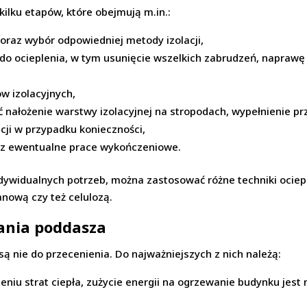
kilku etapów, które obejmują m.in.:
oraz wybór odpowiedniej metody izolacji,
do ocieplenia, w tym usunięcie wszelkich zabrudzeń, napraw
w izolacyjnych,
 nałożenie warstwy izolacyjnej na stropodach, wypełnienie pr
ji w przypadku konieczności,
oraz ewentualne prace wykończeniowe.
dywidualnych potrzeb, można zastosować różne techniki ociepl
anową czy też celulozą.
lania poddasza
ą nie do przecenienia. Do najważniejszych z nich należą:
eniu strat ciepła, zużycie energii na ogrzewanie budynku jest 