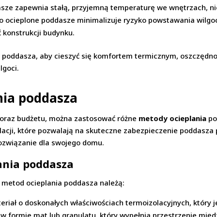
sze zapewnia stałą, przyjemną temperaturę we wnętrzach, nie
 ocieplone poddasze minimalizuje ryzyko powstawania wilgoc
 konstrukcji budynku.
poddasza, aby cieszyć się komfortem termicznym, oszczędnoś
goci.
nia poddasza
b oraz budżetu, można zastosować różne
metody ocieplania
po
olacji, które pozwalają na skuteczne zabezpieczenie poddasza 
rozwiązanie dla swojego domu.
ania poddasza
h metod ocieplania poddasza należą:
teriał o doskonałych właściwościach termoizolacyjnych, który j
 formie mat lub granulatu, który wypełnia przestrzenie międ