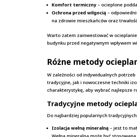
Komfort termiczny
– ocieplone podda
Ochrona przed wilgocią
– odpowiednio
na zdrowie mieszkańców oraz trwałość
Warto zatem zainwestować w ocieplanie 
budynku przed negatywnym wpływem wil
Różne metody ociepla
W zależności od indywidualnych potrze
tradycyjne, jak i nowoczesne techniki iz
charakterystykę, aby wybrać najlepsze 
Tradycyjne metody ociepl
Do najbardziej popularnych tradycyjnyc
Izolacja wełną mineralną
– jest to ma
Wełna mineralna może być stosowana w