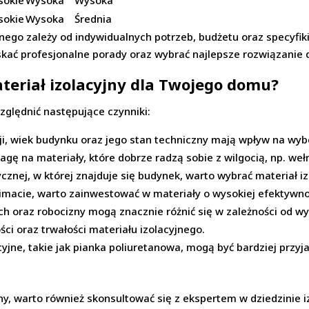
sokie
Wysoka
Wysoka
sokie
Wysoka
Średnia
ego zależy od indywidualnych potrzeb, budżetu oraz specyfik
yskać profesjonalne porady oraz wybrać najlepsze rozwiązanie
teriał izolacyjny dla Twojego domu?
zględnić następujące czynniki:
ji, wiek budynku oraz jego stan techniczny mają wpływ na wyb
gę na materiały, które dobrze radzą sobie z wilgocią, np. weł
ycznej, w której znajduje się budynek, warto wybrać materiał 
macie, warto zainwestować w materiały o wysokiej efektywnośc
ch oraz robocizny mogą znacznie różnić się w zależności od w
i oraz trwałości materiału izolacyjnego.
cyjne, takie jak pianka poliuretanowa, mogą być bardziej przyj
y, warto również skonsultować się z ekspertem w dziedzinie iz