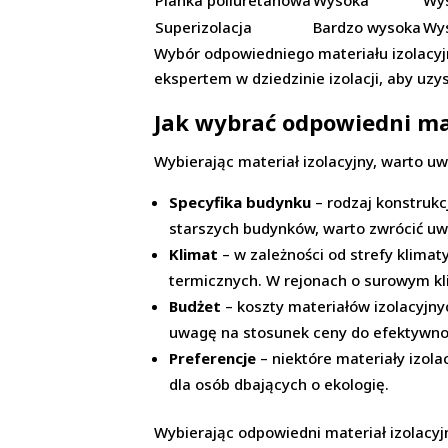
Pianka poliuretanowa
Wysoka
Wy
Superizolacja
Bardzo wysoka
Wy
Wybór odpowiedniego materiału izolacyjn
ekspertem w dziedzinie izolacji, aby uz
Jak wybrać odpowiedni ma
Wybierając materiał izolacyjny, warto uw
Specyfika budynku
– rodzaj konstrukc
starszych budynków, warto zwrócić uwa
Klimat
– w zależności od strefy klimat
termicznych. W rejonach o surowym kli
Budżet
– koszty materiałów izolacyjny
uwagę na stosunek ceny do efektywnośc
Preferencje
– niektóre materiały izola
dla osób dbających o ekologię.
Wybierając odpowiedni materiał izolacyjn