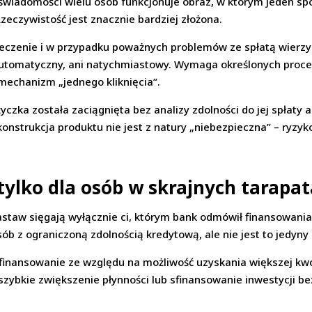
świadomości wielu osób funkcjonuje obraz, w którym jeden sp
eczywistość jest znacznie bardziej złożona.
czenie i w przypadku poważnych problemów ze spłatą wierzyc
ni automatyczny, ani natychmiastowy. Wymaga określonych proc
t mechanizm „jednego kliknięcia”.
yczka została zaciągnięta bez analizy zdolności do jej spłaty
konstrukcja produktu nie jest z natury „niebezpieczna” – ryz
 tylko dla osób w skrajnych tarapa
astaw sięgają wyłącznie ci, którym bank odmówił finansowan
ób z ograniczoną zdolnością kredytową, ale nie jest to jedyny
finansowanie ze względu na możliwość uzyskania większej kwot
zybkie zwiększenie płynności lub sfinansowanie inwestycji be