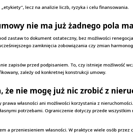
tykiety”, lecz na analizie liczb, ryzyka i celu finansowania.
u umowy nie ma już żadnego pola m
pod zastaw to dokument ostateczny, bez możliwości renegocja
 wcześniejszego zamknięcia zobowiązania czy zmian harmonog
nie zapisów przed podpisaniem. To, czy istnieje możliwość wc
kowany, zależy od konkretnej konstrukcji umowy.
, że nie mogę już nic zrobić z nie
y prawa własności ani możliwości korzystania z nieruchomości
własnymi potrzebami. Ograniczenie dotyczy przede wszystkim 
em a przeniesieniem własności. W praktyce wiele osób przez c