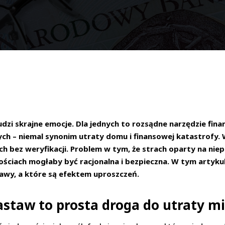
dzi skrajne emocje. Dla jednych to rozsądne narzędzie fi
ch – niemal synonim utraty domu i finansowej katastrofy. 
ch bez weryfikacji. Problem w tym, że strach oparty na nie
ościach mogłaby być racjonalna i bezpieczna. W tym artyk
wy, a które są efektem uproszczeń.
zastaw to prosta droga do utraty m