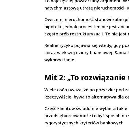
To najczęściej powtarzany argument. W 
natychmiastową utratę nieruchomości. Rz
Owszem, nieruchomość stanowi zabezpie
hipoteki. Jednak proces ten nie jest a
często prób restrukturyzacji. To nie jes
Realne ryzyko pojawia się wtedy, gdy poż
coraz większej dziury finansowej. Sama 
wykorzystanie.
Mit 2: „To rozwiązanie
Wiele osób uważa, że po pożyczkę pod z
Rzeczywiście, bywa to alternatywa dla os
Część klientów świadomie wybiera takie 
przedsiębiorców może to być sposób na s
rygorystycznych kryteriów bankowych.