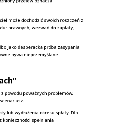
óźniony przelew oznacza
iel może dochodzić swoich roszczeń z
edur prawnych, wezwań do zapłaty,
 albo jako desperacka próba zasypania
ykowne bywa nieprzemyślane
tach”
ia z powodu poważnych problemów.
 scenariusz.
y lub wydłużenia okresu spłaty. Dla
z konieczności spełniania